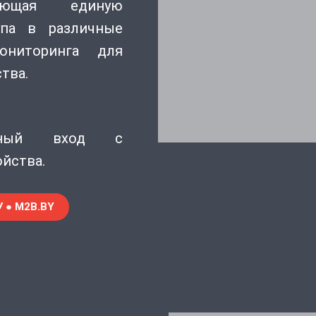
ляющая единую
упа в различные
ониторинга для
тва.
точный вход с
йства.
 ● M2B.BY