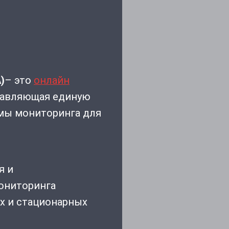
)
– это
онлайн
тавляющая единую
емы мониторинга для
я и
ониторинга
ых и стационарных