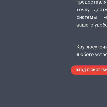
предостав
точку дост
системы м
вашего удобс
Круглосу
любого устро
ВХОД В СИСТЕМУ