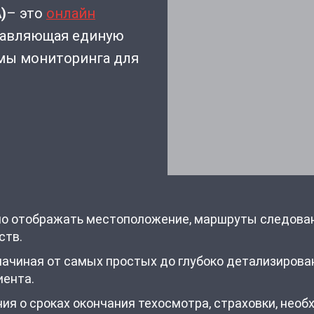
)
– это
онлайн
тавляющая единую
емы мониторинга для
но отображать местоположение, маршруты следован
ств.
 начиная от самых простых до глубоко детализиров
иента.
я о сроках окончания техосмотра, страховки, необ